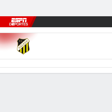
Fútbol
MLB
F. Americano
Básquetbol
WNBA
F1
Boxe
BK Häcken v Hammarby IF
Resumen
Comentario