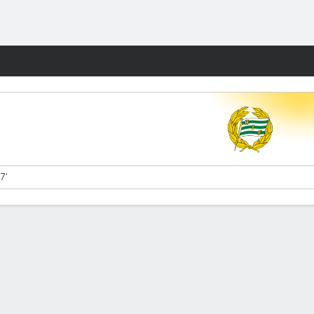
Watch
Juegos
7'