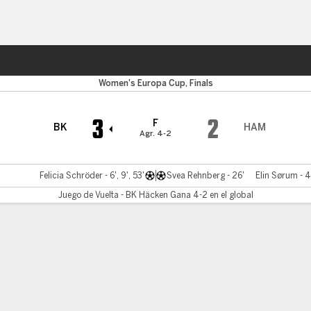
o
Más Deportes
Women's Europa Cup, Finals
3
2
F
BK
HAM
Agr. 4-2
Felicia Schröder - 6', 9', 53'
Svea Rehnberg - 26'
Elin Sørum - 4
Juego de Vuelta - BK Häcken Gana 4-2 en el global