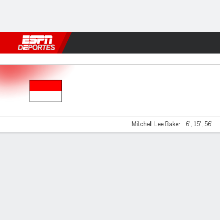
Fútbol
MLB
F. Americano
Básquetbol
WNBA
F1
Boxe
Indonesia v Camboya
Mitchell Lee Baker - 6', 15', 56'
Resumen
Comentario