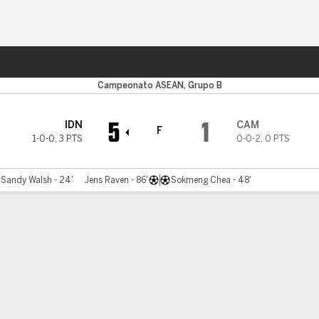
o
Más Deportes
Campeonato ASEAN, Grupo B
5
1
IDN
CAM
F
1-0-0
,
3 PTS
0-0-2
,
0 PTS
Sandy Walsh - 24'
Jens Raven - 86'
Sokmeng Chea - 48'