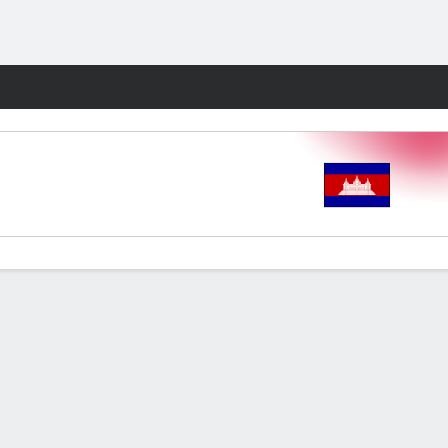
Watch
Juegos