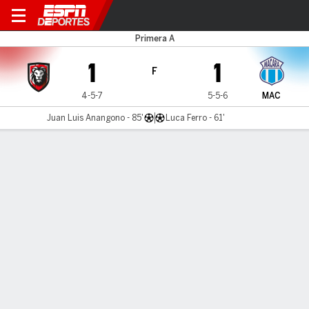
Leones v Macará
Primera A
1
1
F
4-5-7
5-5-6
MAC
Juan Luis Anangono - 85'
Luca Ferro - 61'
Resumen
Comentario
LÍNEA DE TIEMPO DE JUEGO
Leones