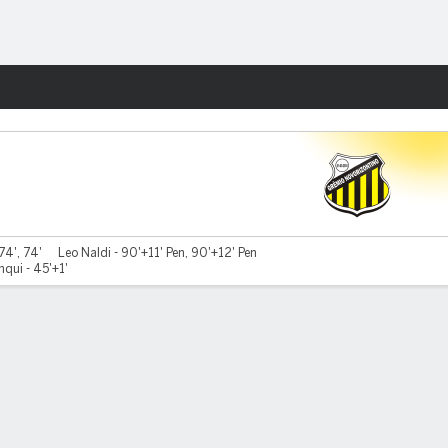
Watch
Juegos
74', 74'
Leo Naldi - 90'+11' Pen, 90'+12' Pen
qui - 45'+1'