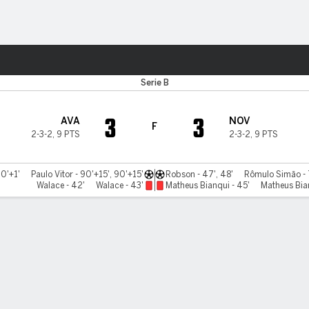
o
Más Deportes
Serie B
3
3
AVA
NOV
F
2-3-2
,
9 PTS
2-3-2
,
9 PTS
90'+1'
Paulo Vitor - 90'+15', 90'+15'
Robson - 47', 48'
Rômulo Simão - 
Walace - 42'
Walace - 43'
Matheus Bianqui - 45'
Matheus Bian