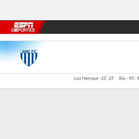
Fútbol
MLB
F. Americano
Básquetbol
WNBA
F1
Boxe
Avaí v Novorizontino
Luiz Henrique - 23', 23'
Bilu - 90', 
Resumen
Comentario