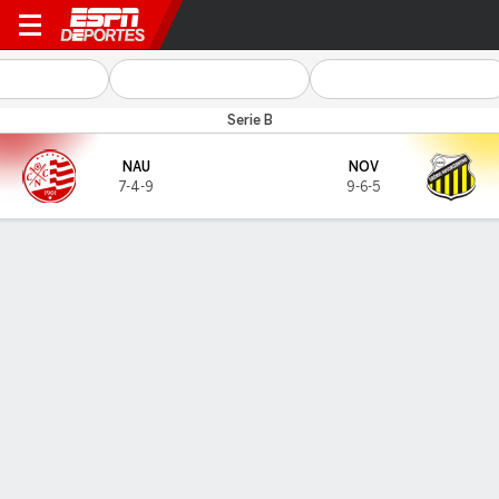
Náutico v Novorizontino
Serie B
NAU
NOV
7-4-9
9-6-5
Resumen
GOLEADORES
Goles
NAU
NOV