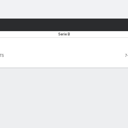
o
Más Deportes
Serie B
PTS
7
EADORES