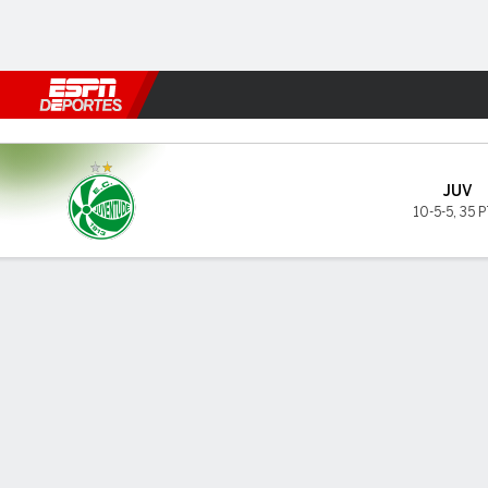
Fútbol
MLB
F. Americano
Básquetbol
WNBA
F1
Boxe
Juventude v Náutico
JUV
10-5-5
,
35 
Resumen
INFORMACIÓN DEL PARTIDO
GOL