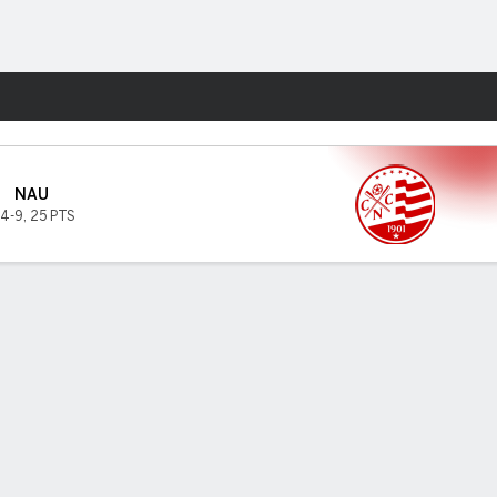
Watch
Juegos
NAU
-4-9
,
25 PTS