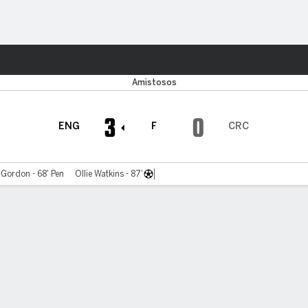
o
Más Deportes
Amistosos
3
0
ENG
F
CRC
Gordon - 68' Pen
Ollie Watkins - 87'