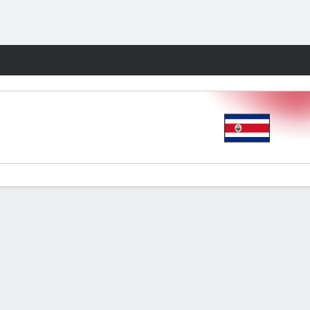
Watch
Juegos