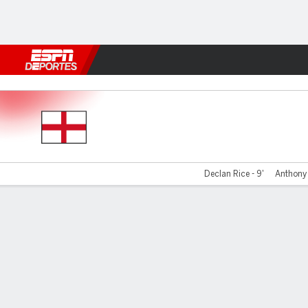
Fútbol
MLB
F. Americano
Básquetbol
WNBA
F1
Boxe
Inglaterra v Costa Rica
Declan Rice - 9'
Anthony 
Resumen
Comentario
Videos