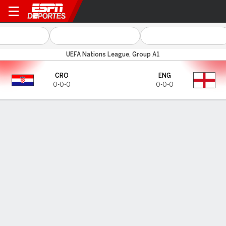
Croacia v Inglaterra
UEFA Nations League, Group A1
CRO
ENG
0-0-0
0-0-0
Resumen
CARA A CARA
Últimos 5 enfrentamientos
CRO
ENG