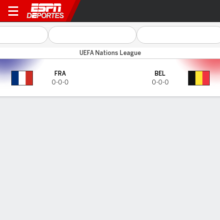
Francia v Bélgica
UEFA Nations League
FRA
BEL
0-0-0
0-0-0
Resumen
CARA A CARA
Últimos 5 enfrentamientos
FRA
BEL