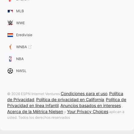
MLB
WWE
Eredivisie
WNBA
NBA
NWSL
Condiciones para el uso
Política
© 2026 ESPN Internet Ventures
,
de Privacidad
Política de privacidad en California
Política de
,
,
Privacidad en línea Infantil
Anuncios basados en intereses
,
,
Acerca de la Métrica Nielsen
Your Privacy Choices
y
aplican a
usted. Todos los derechos reservados