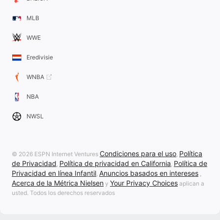
MLB
WWE
Eredivisie
WNBA
NBA
NWSL
Condiciones para el uso
Política
© 2026 ESPN Internet Ventures
,
de Privacidad
Política de privacidad en California
Política de
,
,
Privacidad en línea Infantil
Anuncios basados en intereses
,
,
Acerca de la Métrica Nielsen
Your Privacy Choices
y
aplican a
usted. Todos los derechos reservados