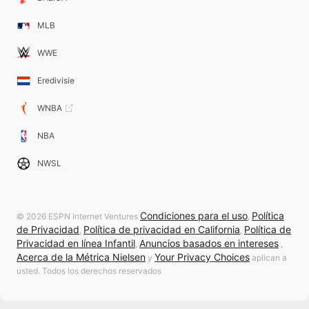
MLB
WWE
Eredivisie
WNBA
NBA
NWSL
Condiciones para el uso
Política
© 2026 ESPN Internet Ventures
,
de Privacidad
Política de privacidad en California
Política de
,
,
Privacidad en línea Infantil
Anuncios basados en intereses
,
,
Acerca de la Métrica Nielsen
Your Privacy Choices
y
aplican a
usted. Todos los derechos reservados