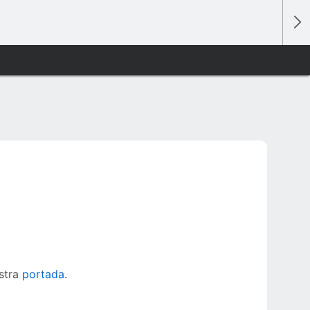
estra
portada
.