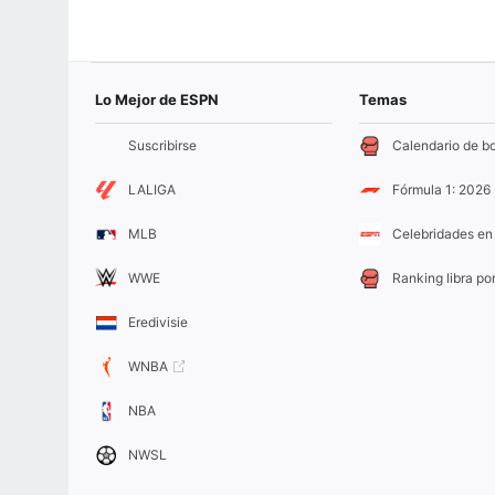
Lo Mejor de ESPN
Temas
Suscribirse
Calendario de b
LALIGA
Fórmula 1: 2026
MLB
Celebridades en 
WWE
Ranking libra por
Eredivisie
WNBA
NBA
NWSL