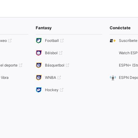
Fantasy
Conéctate
oxeo
Football
Suscríbet
Béisbol
Watch ESP
el deporte
Básquetbol
ESPN+ (Str
 libra
WNBA
ESPN Depo
Hockey