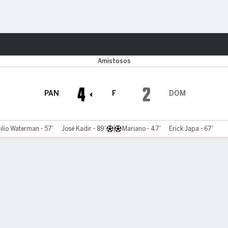
o
Más Deportes
cana
Amistosos
4
2
PAN
F
DOM
ilio Waterman - 57'
José Kadir - 89'
Mariano - 47'
Erick Japa - 67'