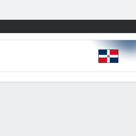
Watch
Juegos