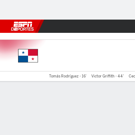
Fútbol
MLB
F. Americano
Básquetbol
WNBA
F1
Boxe
Panamá v República Domini
Tomás Rodríguez - 16'
Victor Griffith - 44'
Cec
Resumen
Comentario
Videos