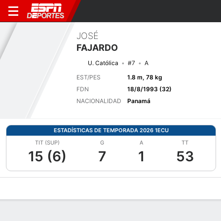
JOSÉ
FAJARDO
U. Católica
#7
A
EST/PES
1.8 m, 78 kg
FDN
18/8/1993 (32)
NACIONALIDAD
Panamá
ESTADÍSTICAS DE TEMPORADA 2026 1ECU
TIT (SUP)
G
A
TT
15 (6)
7
1
53
Perfil de Jugador
Bio
Noticias
Partidos
Estadísticas