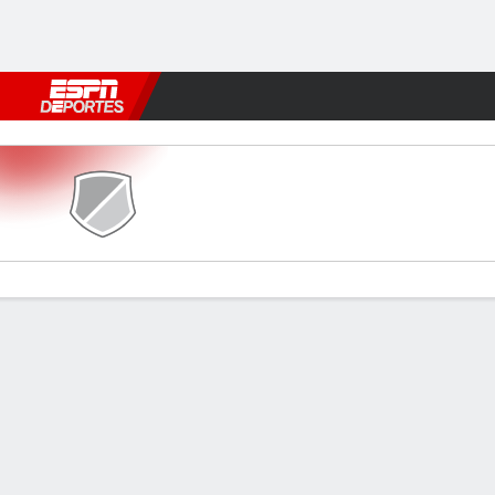
Fútbol
MLB
F. Americano
Básquetbol
WNBA
F1
Boxe
Newtown v Airbus UK
Resumen