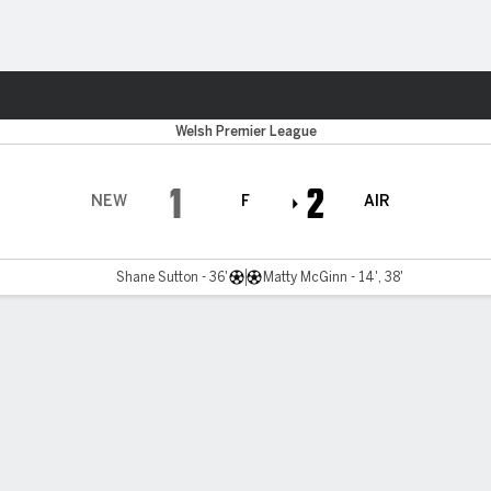
o
Más Deportes
Welsh Premier League
1
2
NEW
F
AIR
Shane Sutton - 36'
Matty McGinn - 14', 38'