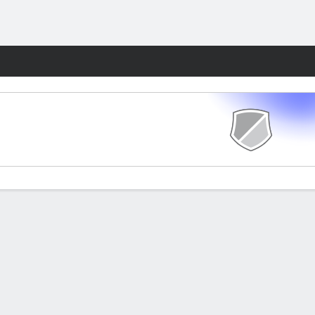
Watch
Juegos