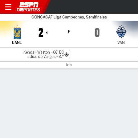
Tigres v Vancouver
CONCACAF Liga Campeones, Semifinales
2
0
F
UANL
VAN
Kendall Waston - 66' EC
Eduardo Vargas - 87'
Ida
Resumen
Comentario
LÍNEA DE TIEMPO DE JUEGO
UANL