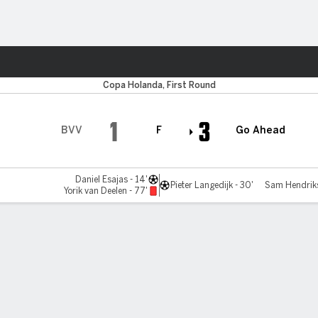
o
Más Deportes
Copa Holanda, First Round
1
3
BVV
F
Go Ahead
Daniel Esajas - 14'
Pieter Langedijk - 30'
Sam Hendriks 
Yorik van Deelen - 77'