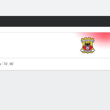
Watch
Juegos
- 74', 86'