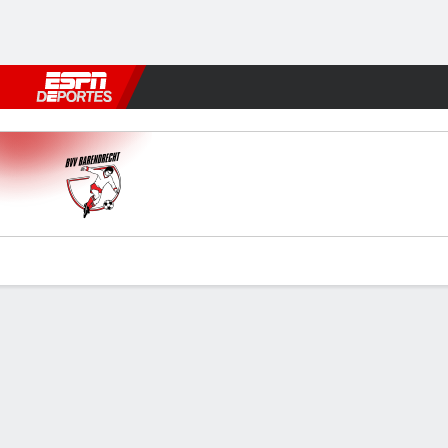
Fútbol
MLB
F. Americano
Básquetbol
WNBA
F1
Boxe
Barendrecht v Go Ahead
Resumen
Comentario