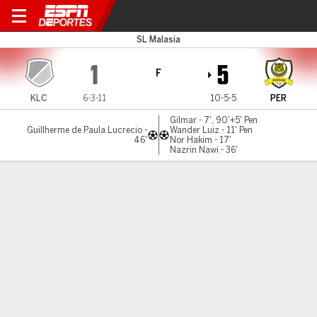
Kuala Lumpur v Perak
SL Malasia
1
5
F
KLC
6-3-11
10-5-5
PER
Gilmar - 7', 90'+5' Pen
Guillherme de Paula Lucrecio -
Wander Luiz - 11' Pen
46'
Nor Hakim - 17'
Nazrin Nawi - 36'
Resumen
Comentario
LÍNEA DE TIEMPO DE JUEGO
KLC