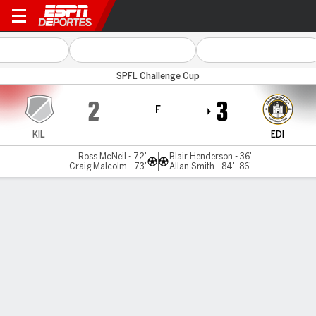
East Kilbride v Edinburgh Cit
SPFL Challenge Cup
2
3
F
KIL
EDI
Ross McNeil - 72'
Blair Henderson - 36'
Craig Malcolm - 73'
Allan Smith - 84', 86'
Resumen
LÍNEA DE TIEMPO DE JUEGO
KIL