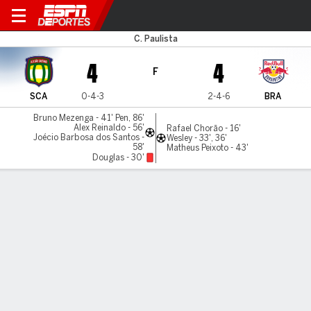
São Caetano v Bragantino
C. Paulista
4
4
F
SCA
0-4-3
2-4-6
BRA
Bruno Mezenga - 41' Pen, 86'
Alex Reinaldo - 56'
Rafael Chorão - 16'
Joécio Barbosa dos Santos -
Wesley - 33', 36'
58'
Matheus Peixoto - 43'
Douglas - 30'
Resumen
Comentario
LÍNEA DE TIEMPO DE JUEGO
SCA