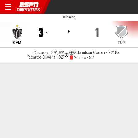
Atlético-MG v Tupynambás
Mineiro
3
1
F
CAM
TUP
Ademilson Correa - 72' Pen
Cazares - 29', 63'
Ricardo Oliveira - 82'
Vitinho - 81'
Resumen
LÍNEA DE TIEMPO DE JUEGO
CAM