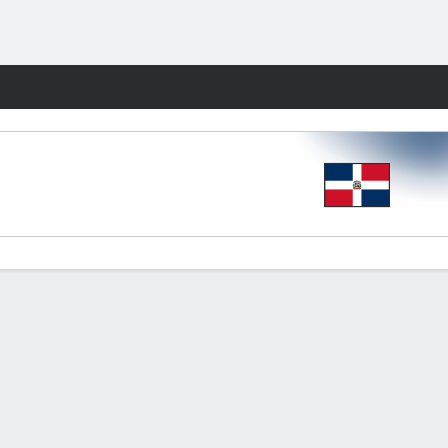
Watch
Juegos