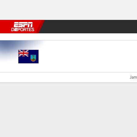
Fútbol
MLB
F. Americano
Básquetbol
WNBA
F1
Boxe
Montserrat v República Dom
Jam
Resumen
Comentario