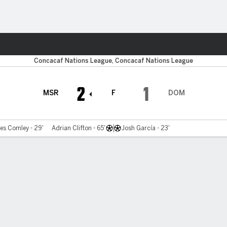
o
Más Deportes
inicana
Concacaf Nations League, Concacaf Nations League
2
1
MSR
F
DOM
es Comley - 29'
Adrian Clifton - 65'
Josh García - 23'