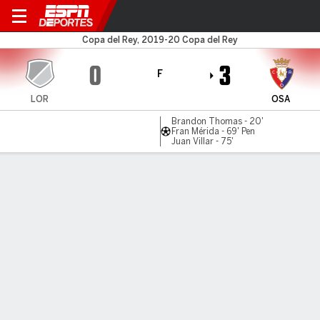
Lorca v Osasuna
Copa del Rey, 2019-20 Copa del Rey
0
3
F
LOR
OSA
Brandon Thomas - 20'
Fran Mérida - 69' Pen
Juan Villar - 75'
Resumen
Comentario
LÍNEA DE TIEMPO DE JUEGO
LOR