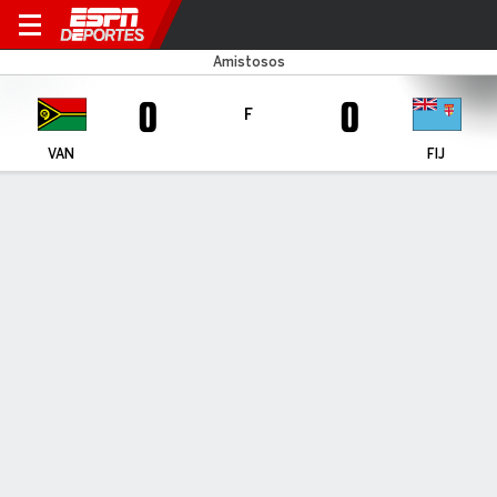
Vanuatu v Fiji
Amistosos
0
0
F
VAN
FIJ
Resumen
CARA A CARA
Últimos 5 enfrentamientos
VAN
FIJ
2017 Amistosos internacionales, Amistosos
Internacionales
1
1
F