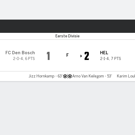
o
Más Deportes
or
Eerste Divisie
1
2
FC Den Bosch
HEL
F
2-0-4
,
6 PTS
2-1-4
,
7 PTS
Jizz Hornkamp - 63'
Arno Van Keilegom - 53'
Karim Louki