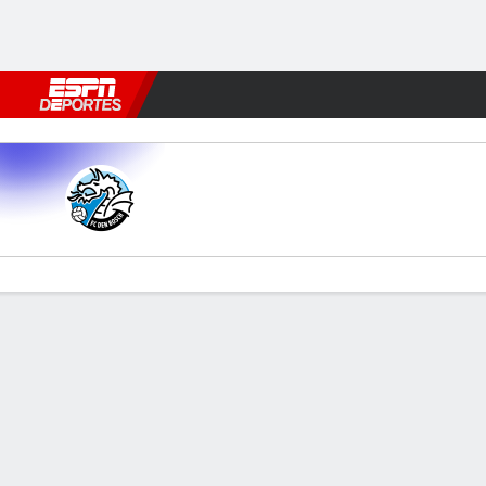
Fútbol
MLB
F. Americano
Básquetbol
WNBA
F1
Boxe
FC Den Bosch v Helmond Sp
Resumen
Comentario