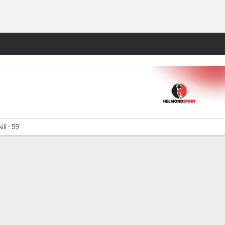
Watch
Juegos
li - 59'