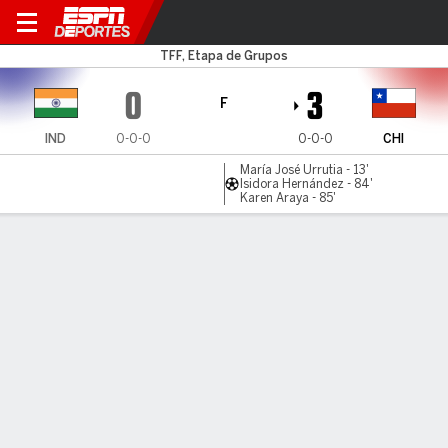
India v Chile
TFF, Etapa de Grupos
0
3
F
IND
0-0-0
0-0-0
CHI
María José Urrutia - 13'
Isidora Hernández - 84'
Karen Araya - 85'
Resumen
Comentario
LÍNEA DE TIEMPO DE JUEGO
IND