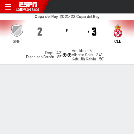
San Fernando v Leonesa
Copa del Rey, 2021-22 Copa del Rey
2
3
F
SNF
CLE
Amelibia - 6'
Dopi - 42'
Alberto Solís - 24'
Francisco Ferrón - 85'
Ketu Jih Kalvin - 56'
Resumen
Comentario
LÍNEA DE TIEMPO DE JUEGO
SNF