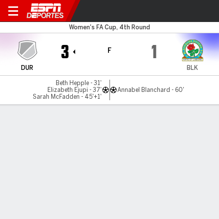
Durham v Blackburn
Women's FA Cup, 4th Round
3
1
F
DUR
BLK
Beth Hepple - 31'
Elizabeth Ejupi - 37'
Annabel Blanchard - 60'
Sarah McFadden - 45'+1'
Resumen
LÍNEA DE TIEMPO DE JUEGO
DUR