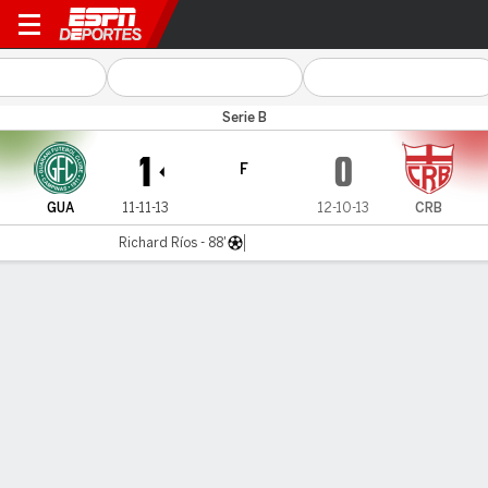
Guarani v CRB
Serie B
1
0
F
GUA
11-11-13
12-10-13
CRB
Richard Ríos - 88'
Resumen
Comentario
LÍNEA DE TIEMPO DE JUEGO
GUA