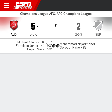
Al Duhail v Sepahan
Champions League AFC, AFC Champions League
5
2
F
ALD
5-0-1
2-1-3
SEP
Michael Olunga - 10', 35'
Mohammad Nejadmahdi - 20'
Edmílson Junior - 41', 90'
Soroush Rafiei - 82'
Ferjani Sassi - 50'
Resumen
Comentario
LÍNEA DE TIEMPO DE JUEGO
ALD