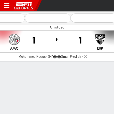
Ajax v Eupen
Amistoso
1
1
F
AJAX
EUP
Mohammed Kudus - 84'
Smail Prevljak - 50'
Resumen
Comentario
LÍNEA DE TIEMPO DE JUEGO
AJAX