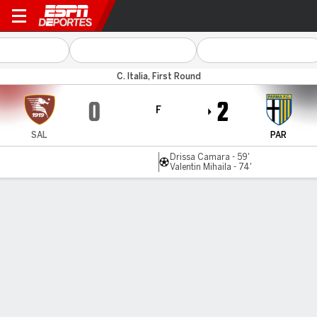
Salernitana v Parma
C. Italia, First Round
0
2
F
SAL
PAR
Drissa Camara - 59'
Valentin Mihaila - 74'
Resumen
Comentario
LÍNEA DE TIEMPO DE JUEGO
SAL