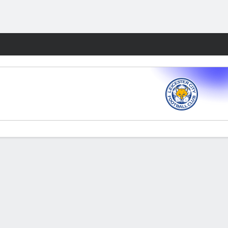
Watch
Juegos