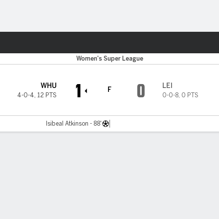
o
Más Deportes
Women's Super League
1
0
WHU
LEI
F
4-0-4
,
12 PTS
0-0-8
,
0 PTS
Isibeal Atkinson - 88'