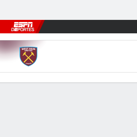
Fútbol
MLB
F. Americano
Básquetbol
WNBA
F1
Boxe
West Ham v Leicester
Resumen