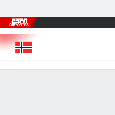
Fútbol
MLB
F. Americano
Básquetbol
WNBA
F1
Boxe
Noruega v Brasil
Resumen
Comentario