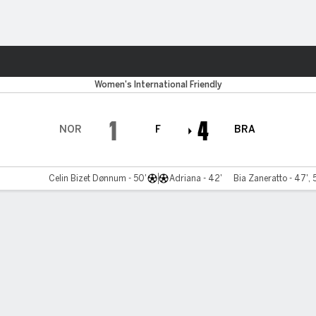
o
Más Deportes
Women's International Friendly
1
4
NOR
F
BRA
Celin Bizet Dønnum - 50'
Adriana - 42'
Bia Zaneratto - 47', 