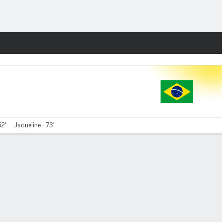
Watch
Juegos
52'
Jaqueline - 73'