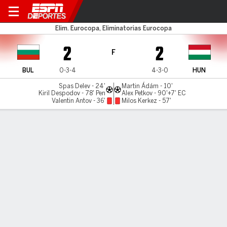
Bulgaria v Hungría
Elim. Eurocopa, Eliminatorias Eurocopa
2
2
F
BUL
0-3-4
4-3-0
HUN
Spas Delev - 24'
Martin Ádám - 10'
Kiril Despodov - 78' Pen
Alex Petkov - 90'+7' EC
Valentin Antov - 36'
Milos Kerkez - 57'
Resumen
Comentario
LÍNEA DE TIEMPO DE JUEGO
BUL