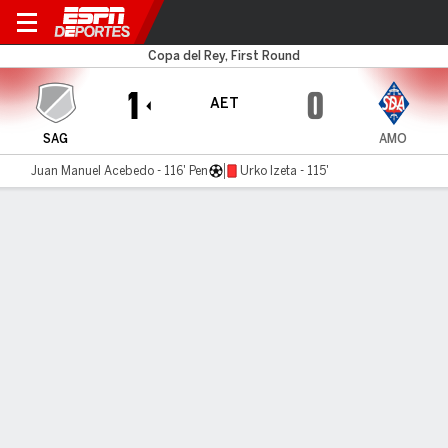
Atl Saguntino v Amorebieta
Copa del Rey, First Round
1
0
AET
SAG
AMO
Juan Manuel Acebedo - 116' Pen
Urko Izeta - 115'
Resumen
Comentario
LÍNEA DE TIEMPO DE JUEGO
SAG