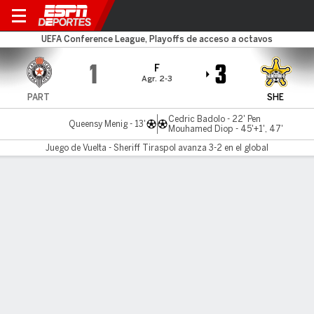
FK Partizan v Sheriff
UEFA Conference League, Playoffs de acceso a octavos
1
3
F
Agr. 2-3
PART
SHE
Cedric Badolo - 22' Pen
Queensy Menig - 13'
Mouhamed Diop - 45'+1', 47'
Juego de Vuelta - Sheriff Tiraspol avanza 3-2 en el global
Resumen
Comentario
LÍNEA DE TIEMPO DE JUEGO
PART