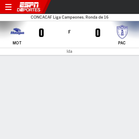
Motagua v Pachuca
CONCACAF Liga Campeones, Ronda de 16
0
0
F
MOT
PAC
Ida
Resumen
Crónica
Comentario
EFE