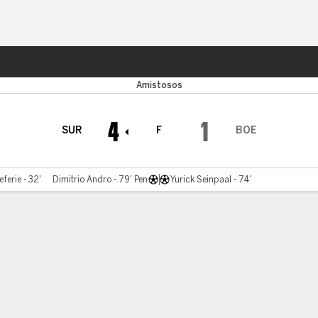
o
Más Deportes
Amistosos
4
1
SUR
F
BOE
erie - 32'
Dimitrio Andro - 79' Pen
Yurick Seinpaal - 74'