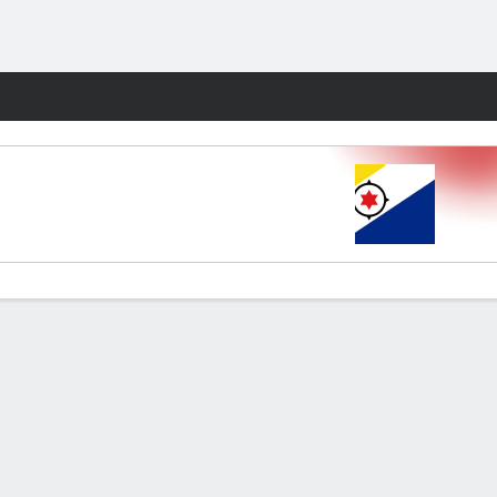
Watch
Juegos