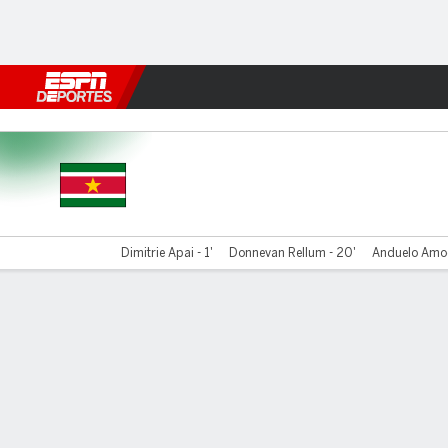
Fútbol
MLB
F. Americano
Básquetbol
WNBA
F1
Boxe
Suriname v Bonaire
Dimitrie Apai - 1'
Donnevan Rellum - 20'
Anduelo Amoef
Resumen