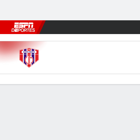
Fútbol
MLB
F. Americano
Básquetbol
WNBA
F1
Boxe
Unión v Bucaramanga
Resumen
Comentario