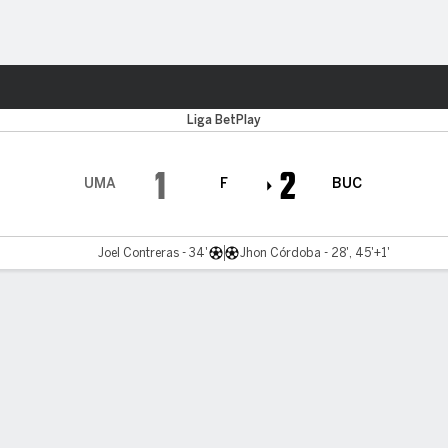
o
Más Deportes
Liga BetPlay
1
2
UMA
F
BUC
Joel Contreras - 34'
Jhon Córdoba - 28', 45'+1'