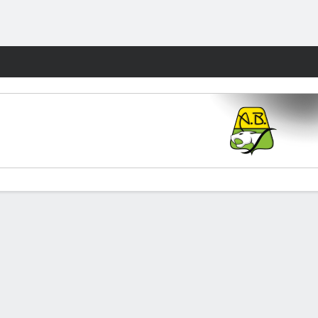
Watch
Juegos