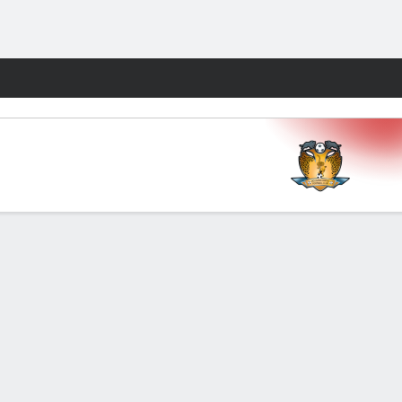
Watch
Juegos