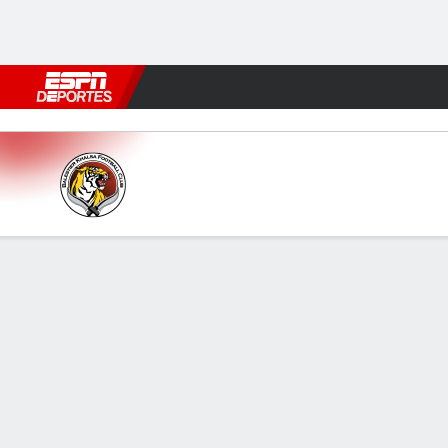
Fútbol
MLB
F. Americano
Básquetbol
WNBA
F1
Boxe
Balestier Khalsa v Hougang 
Resumen
INFORMACIÓN DEL PARTIDO