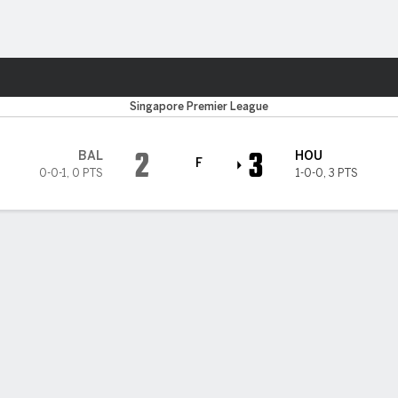
o
Más Deportes
Utd
Singapore Premier League
2
3
BAL
HOU
F
0-0-1
,
0 PTS
1-0-0
,
3 PTS