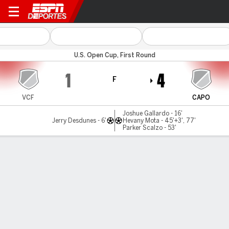
Ventura Fusion v Capo FC
U.S. Open Cup, First Round
1
4
F
VCF
CAPO
Joshue Gallardo - 16'
Jerry Desdunes - 6'
Hevany Mota - 45'+3', 77'
Parker Scalzo - 53'
Resumen
Comentario
LÍNEA DE TIEMPO DE JUEGO