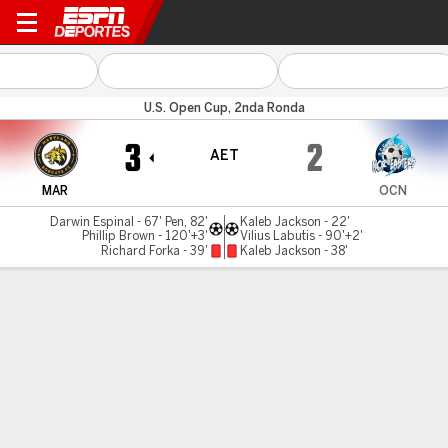
Maryland v Ocean City
U.S. Open Cup, 2nda Ronda
3
2
AET
MAR
OCN
Darwin Espinal - 67' Pen, 82'
Kaleb Jackson - 22'
Phillip Brown - 120'+3'
Vilius Labutis - 90'+2'
Richard Forka - 39'
Kaleb Jackson - 38'
Resumen
Comentario
LÍNEA DE TIEMPO DE JUEGO