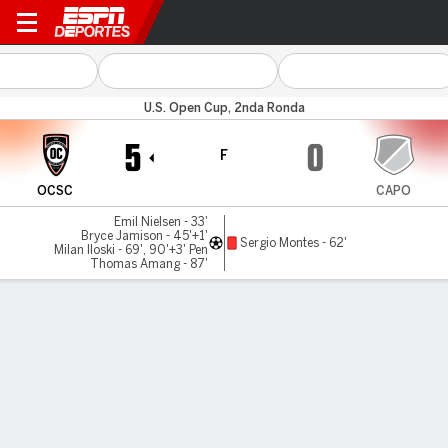
Orange County v Capo FC
U.S. Open Cup, 2nda Ronda
5
0
F
OCSC
CAPO
Emil Nielsen - 33'
Bryce Jamison - 45'+1'
Sergio Montes - 62'
Milan Iloski - 69', 90'+3' Pen
Thomas Amang - 87'
Resumen
Comentario
LÍNEA DE TIEMPO DE JUEGO