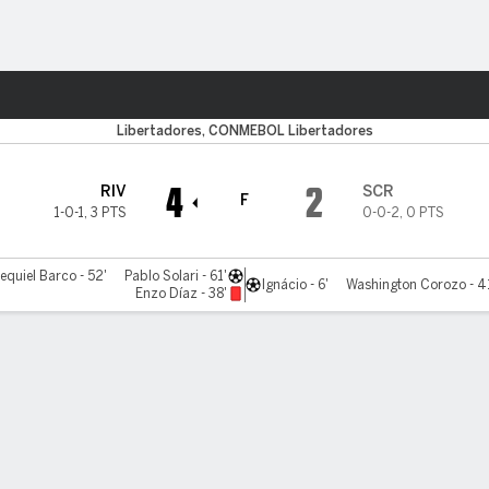
o
Más Deportes
Libertadores, CONMEBOL Libertadores
4
2
RIV
SCR
F
1-0-1
,
3 PTS
0-0-2
,
0 PTS
equiel Barco - 52'
Pablo Solari - 61'
Ignácio - 6'
Washington Corozo - 4
Enzo Díaz - 38'