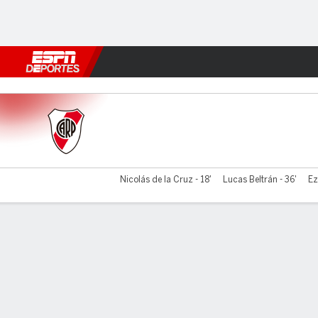
Fútbol
MLB
F. Americano
Básquetbol
WNBA
F1
Boxe
River Plate v Sporting Cristal
Nicolás de la Cruz - 18'
Lucas Beltrán - 36'
Ez
Resumen
Comentario