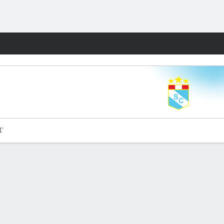
Watch
Juegos
1'