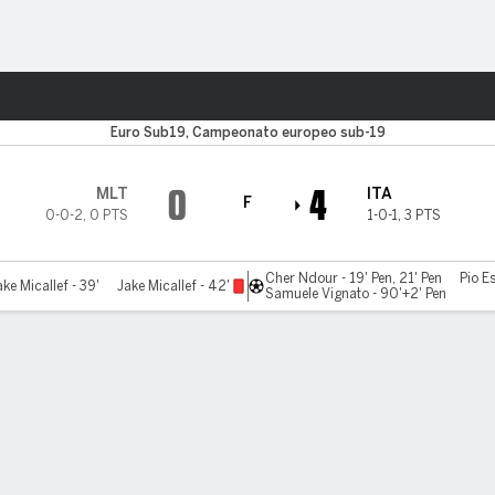
o
Más Deportes
Euro Sub19, Campeonato europeo sub-19
0
4
MLT
ITA
F
0-0-2
,
0 PTS
1-0-1
,
3 PTS
Cher Ndour - 19' Pen, 21' Pen
Pio Es
ake Micallef - 39'
Jake Micallef - 42'
Samuele Vignato - 90'+2' Pen