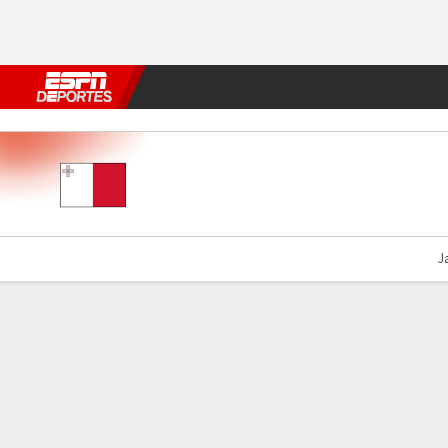
Fútbol
MLB
F. Americano
Básquetbol
WNBA
F1
Boxe
Malta U19 v Italy
J
Resumen
Comentario