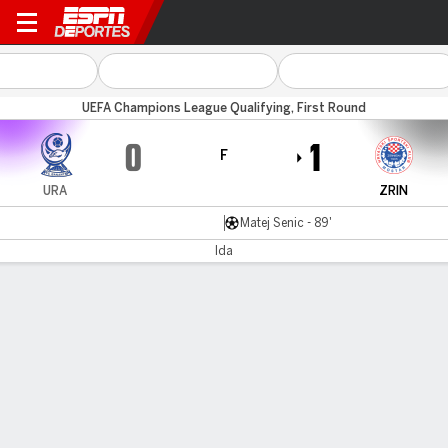
Urartu v Zrinjski
UEFA Champions League Qualifying, First Round
0
1
F
URA
ZRIN
Matej Senic - 89'
Ida
Resumen
Comentario
LÍNEA DE TIEMPO DE JUEGO
URA