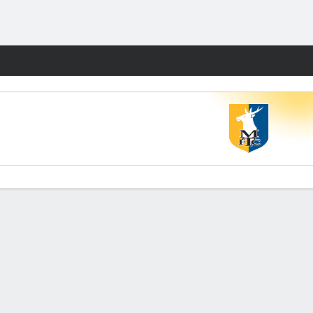
Watch
Juegos