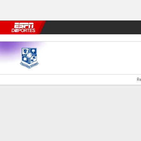
Fútbol
MLB
F. Americano
Básquetbol
WNBA
F1
Boxe
Tranmere v Mansfield
Re
Resumen