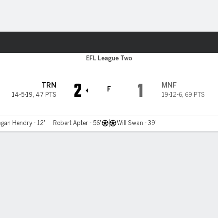
o
Más Deportes
EFL League Two
2
1
TRN
MNF
F
14-5-19
,
47 PTS
19-12-6
,
69 PTS
gan Hendry - 12'
Robert Apter - 56'
Will Swan - 39'