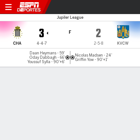
Royal Charleroi v Westerlo
Jupiler League
3
2
F
CHA
4-4-7
2-5-8
KVCW
Daan Heymans - 59'
Nicolas Madsen - 24'
Oday Dabbagh - 66'
Griffin Yow - 90'+1'
Youssuf Sylla - 90'+6'
Resumen
LÍNEA DE TIEMPO DE JUEGO
CHA